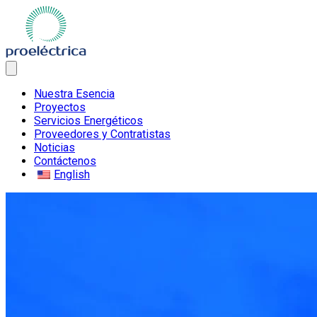
Nuestra Esencia
Proyectos
Servicios Energéticos
Proveedores y Contratistas
Noticias
Contáctenos
English