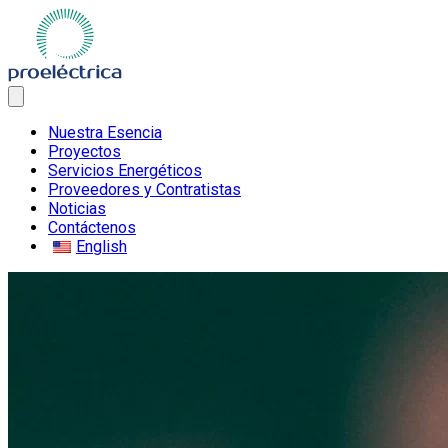
Nuestra Esencia
Proyectos
Servicios Energéticos
Proveedores y Contratistas
Noticias
Contáctenos
English